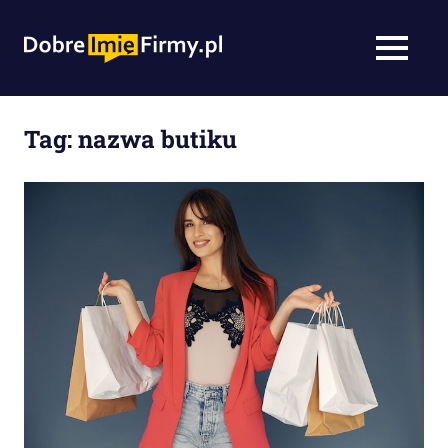
Skip
to
DobreImieFirmy
MENU
content
tworzenie
nazwy
firmy,
Tag:
nazwa butiku
agencja
namingowa