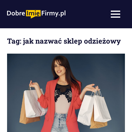
Skip
to
DobreImieFirmy
MENU
content
tworzenie
nazwy
firmy,
Tag:
jak nazwać sklep odzieżowy
agencja
namingowa